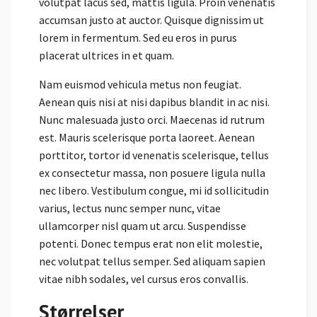
volutpat lacus sed, mattis ligula. Proin venenatis
accumsan justo at auctor. Quisque dignissim ut
lorem in fermentum. Sed eu eros in purus
placerat ultrices in et quam.
Nam euismod vehicula metus non feugiat.
Aenean quis nisi at nisi dapibus blandit in ac nisi.
Nunc malesuada justo orci. Maecenas id rutrum
est. Mauris scelerisque porta laoreet. Aenean
porttitor, tortor id venenatis scelerisque, tellus
ex consectetur massa, non posuere ligula nulla
nec libero. Vestibulum congue, mi id sollicitudin
varius, lectus nunc semper nunc, vitae
ullamcorper nisl quam ut arcu. Suspendisse
potenti. Donec tempus erat non elit molestie,
nec volutpat tellus semper. Sed aliquam sapien
vitae nibh sodales, vel cursus eros convallis.
Størrelser