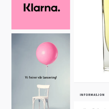
Vi feirer vår lansering!
INFORMASJON