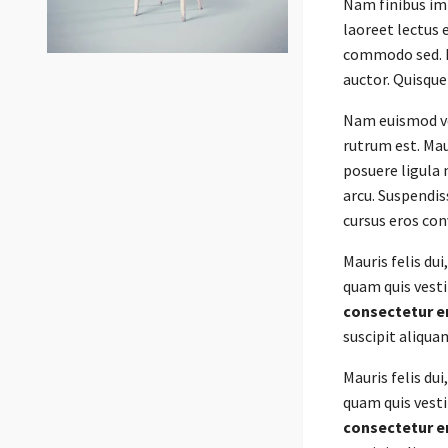
Nam finibus imp
laoreet lectus e
commodo sed. Ma
auctor. Quisque
Nam euismod veh
rutrum est. Mau
posuere ligula 
arcu. Suspendis
cursus eros conv
Mauris felis du
quam quis vest
consectetur e
suscipit aliquam
Mauris felis du
quam quis vest
consectetur e