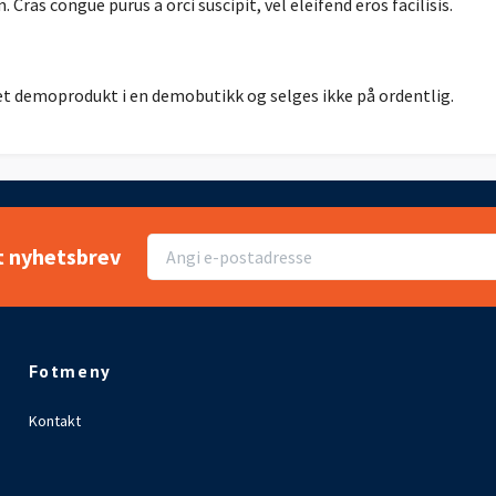
. Cras congue purus a orci suscipit, vel eleifend eros facilisis.
et demoprodukt i en demobutikk og selges ikke på ordentlig.
t nyhetsbrev
Fotmeny
Kontakt