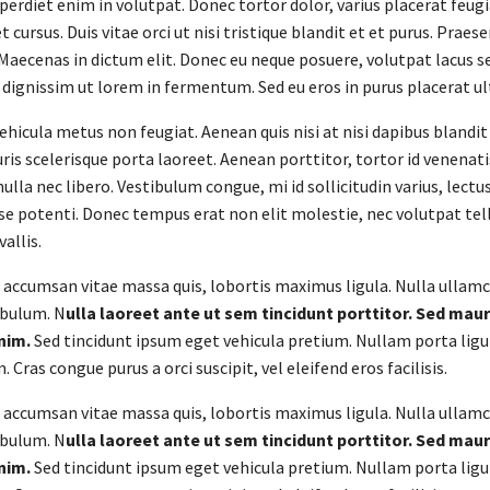
erdiet enim in volutpat. Donec tortor dolor, varius placerat feugi
t cursus. Duis vitae orci ut nisi tristique blandit et et purus. Praes
ecenas in dictum elit. Donec eu neque posuere, volutpat lacus se
 dignissim ut lorem in fermentum. Sed eu eros in purus placerat ul
icula metus non feugiat. Aenean quis nisi at nisi dapibus blandit 
ris scelerisque porta laoreet. Aenean porttitor, tortor id venenat
nulla nec libero. Vestibulum congue, mi id sollicitudin varius, lec
se potenti. Donec tempus erat non elit molestie, nec volutpat tell
allis.
i, accumsan vitae massa quis, lobortis maximus ligula. Nulla ullamco
ibulum. N
ulla laoreet ante ut sem tincidunt porttitor. Sed maur
nim.
Sed tincidunt ipsum eget vehicula pretium. Nullam porta li
. Cras congue purus a orci suscipit, vel eleifend eros facilisis.
i, accumsan vitae massa quis, lobortis maximus ligula. Nulla ullamco
ibulum. N
ulla laoreet ante ut sem tincidunt porttitor. Sed maur
nim.
Sed tincidunt ipsum eget vehicula pretium. Nullam porta li